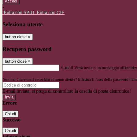
-
Entra con SPID
Entra con CIE
Seleziona utente
button close
×
Recupero password
button close
×
E-mail
Verrà inviato un messaggio all'indirizz
Non hai una e-mail associata al nome utente? Effettua il reset della password tram
E-mail inviata, si prega di controllare la casella di posta elettronica!
Errore
Chiudi
Successo
Chiudi
Informazione