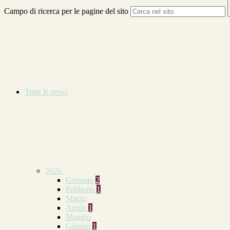
Campo di ricerca per le pagine del sito
Tutte le news
2026
Gennaio
2
Febbraio
1
Marzo
Aprile
1
Maggio
Giugno
1