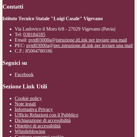
Contatti
Istituto Tecnico Statale "Luigi Casale" Vigevano
Via Ludovico il Moro 6/8 - 27029 Vigevano (Pavia)
Tel:
038184185
Email:
pvtd03000a@istruzione.it
Link per inviare una mail
PEC:
pvtd03000a@pec.istruzione.it
Link per inviare una mail
C.F.: 85004780186
Seguici su
Facebook
Sezione Link Utili
Cookie policy
Note legali
Informativa Privacy
Ufficio Relazioni con il Pubblico
Dichiarazione di accessibilità
Obiettivi di accessibilità
Whistleblowing
Gestione consensi cookie