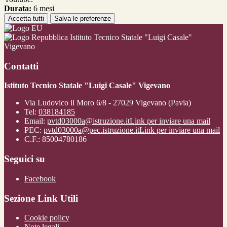
Durata:
6 mesi
Accetta tutti
Salva le preferenze
Istituto Tecnico Statale "Luigi Casale"
Vigevano
Contatti
Istituto Tecnico Statale "Luigi Casale" Vigevano
Via Ludovico il Moro 6/8 - 27029 Vigevano (Pavia)
Tel:
038184185
Email:
pvtd03000a@istruzione.it
Link per inviare una mail
PEC:
pvtd03000a@pec.istruzione.it
Link per inviare una mail
C.F.: 85004780186
Seguici su
Facebook
Sezione Link Utili
Cookie policy
Note legali