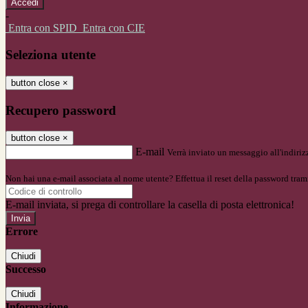
-
Entra con SPID
Entra con CIE
Seleziona utente
button close
×
Recupero password
button close
×
E-mail
Verrà inviato un messaggio all'indirizz
Non hai una e-mail associata al nome utente? Effettua il reset della password tram
E-mail inviata, si prega di controllare la casella di posta elettronica!
Errore
Chiudi
Successo
Chiudi
Informazione