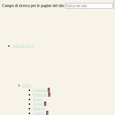
Campo di ricerca per le pagine del sito
Tutte le news
2026
Gennaio
2
Febbraio
1
Marzo
Aprile
1
Maggio
Giugno
1