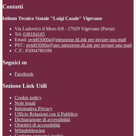
Contatti
Istituto Tecnico Statale "Luigi Casale" Vigevano
Via Ludovico il Moro 6/8 - 27029 Vigevano (Pavia)
Tel:
038184185
Email:
pvtd03000a@istruzione.it
Link per inviare una mail
PEC:
pvtd03000a@pec.istruzione.it
Link per inviare una mail
C.F.: 85004780186
Seguici su
Facebook
Sezione Link Utili
Cookie policy
Note legali
Informativa Privacy
Ufficio Relazioni con il Pubblico
Dichiarazione di accessibilità
Obiettivi di accessibilità
Whistleblowing
Gestione consensi cookie