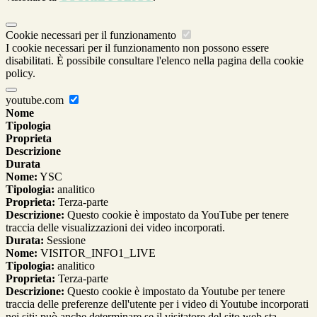
Cookie necessari per il funzionamento
I cookie necessari per il funzionamento non possono essere
disabilitati. È possibile consultare l'elenco nella pagina della cookie
policy.
youtube.com
Nome
Tipologia
Proprieta
Descrizione
Durata
Nome:
YSC
Tipologia:
analitico
Proprieta:
Terza-parte
Descrizione:
Questo cookie è impostato da YouTube per tenere
traccia delle visualizzazioni dei video incorporati.
Durata:
Sessione
Nome:
VISITOR_INFO1_LIVE
Tipologia:
analitico
Proprieta:
Terza-parte
Descrizione:
Questo cookie è impostato da Youtube per tenere
traccia delle preferenze dell'utente per i video di Youtube incorporati
nei siti; può anche determinare se il visitatore del sito web sta