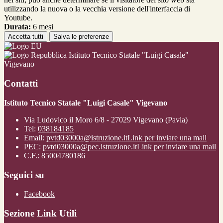
utilizzando la nuova o la vecchia versione dell'interfaccia di
Youtube.
Durata:
6 mesi
Accetta tutti
Salva le preferenze
Istituto Tecnico Statale "Luigi Casale"
Vigevano
Contatti
Istituto Tecnico Statale "Luigi Casale" Vigevano
Via Ludovico il Moro 6/8 - 27029 Vigevano (Pavia)
Tel:
038184185
Email:
pvtd03000a@istruzione.it
Link per inviare una mail
PEC:
pvtd03000a@pec.istruzione.it
Link per inviare una mail
C.F.: 85004780186
Seguici su
Facebook
Sezione Link Utili