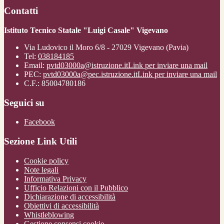
Contatti
Istituto Tecnico Statale "Luigi Casale" Vigevano
Via Ludovico il Moro 6/8 - 27029 Vigevano (Pavia)
Tel:
038184185
Email:
pvtd03000a@istruzione.it
Link per inviare una mail
PEC:
pvtd03000a@pec.istruzione.it
Link per inviare una mail
C.F.: 85004780186
Seguici su
Facebook
Sezione Link Utili
Cookie policy
Note legali
Informativa Privacy
Ufficio Relazioni con il Pubblico
Dichiarazione di accessibilità
Obiettivi di accessibilità
Whistleblowing
Gestione consensi cookie