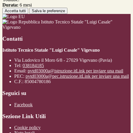
Durata:
6 mesi
Accetta tutti
Salva le preferenze
Istituto Tecnico Statale "Luigi Casale"
Vigevano
Contatti
Istituto Tecnico Statale "Luigi Casale" Vigevano
Via Ludovico il Moro 6/8 - 27029 Vigevano (Pavia)
Tel:
038184185
Email:
pvtd03000a@istruzione.it
Link per inviare una mail
PEC:
pvtd03000a@pec.istruzione.it
Link per inviare una mail
C.F.: 85004780186
Seguici su
Facebook
Sezione Link Utili
Cookie policy
Note legali