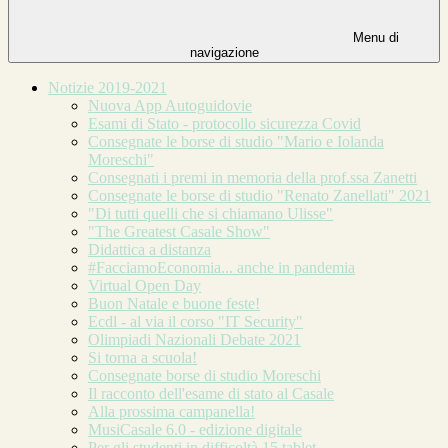
Menu di
navigazione
Notizie 2019-2021
Nuova App Autoguidovie
Esami di Stato - protocollo sicurezza Covid
Consegnate le borse di studio "Mario e Iolanda
Moreschi"
Consegnati i premi in memoria della prof.ssa Zanetti
Consegnate le borse di studio "Renato Zanellati" 2021
"Di tutti quelli che si chiamano Ulisse"
"The Greatest Casale Show"
Didattica a distanza
#FacciamoEconomia... anche in pandemia
Virtual Open Day
Buon Natale e buone feste!
Ecdl - al via il corso "IT Security"
Olimpiadi Nazionali Debate 2021
Si torna a scuola!
Consegnate borse di studio Moreschi
Il racconto dell'esame di stato al Casale
Alla prossima campanella!
MusiCasale 6.0 - edizione digitale
Per gli studenti in difficoltà 15 tablet