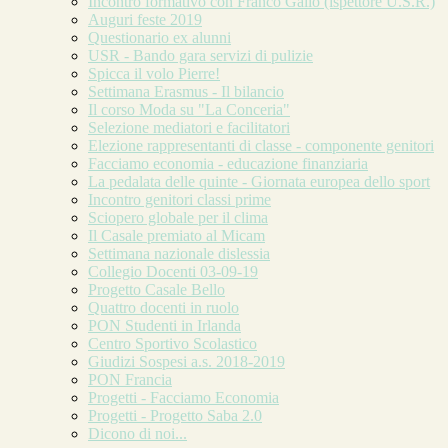
Incontro formativo con Franco Gallo (ispettore U.S.R.)
Auguri feste 2019
Questionario ex alunni
USR - Bando gara servizi di pulizie
Spicca il volo Pierre!
Settimana Erasmus - Il bilancio
Il corso Moda su "La Conceria"
Selezione mediatori e facilitatori
Elezione rappresentanti di classe - componente genitori
Facciamo economia - educazione finanziaria
La pedalata delle quinte - Giornata europea dello sport
Incontro genitori classi prime
Sciopero globale per il clima
Il Casale premiato al Micam
Settimana nazionale dislessia
Collegio Docenti 03-09-19
Progetto Casale Bello
Quattro docenti in ruolo
PON Studenti in Irlanda
Centro Sportivo Scolastico
Giudizi Sospesi a.s. 2018-2019
PON Francia
Progetti - Facciamo Economia
Progetti - Progetto Saba 2.0
Dicono di noi...