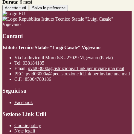
Durata:
6 mesi
Accetta tutti
Salva le preferenze
Istituto Tecnico Statale "Luigi Casale"
Vigevano
Contatti
Istituto Tecnico Statale "Luigi Casale" Vigevano
Via Ludovico il Moro 6/8 - 27029 Vigevano (Pavia)
Tel:
038184185
Email:
pvtd03000a@istruzione.it
Link per inviare una mail
PEC:
pvtd03000a@pec.istruzione.it
Link per inviare una mail
C.F.: 85004780186
Seguici su
Facebook
Sezione Link Utili
Cookie policy
Note legali