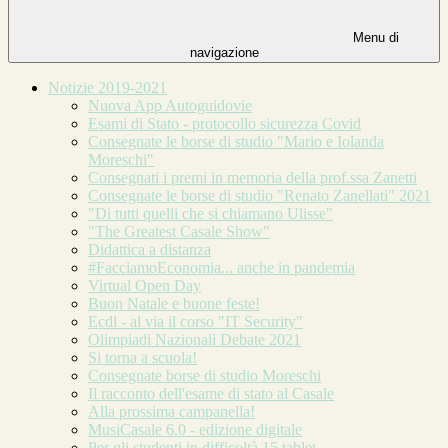
Menu di
navigazione
Notizie 2019-2021
Nuova App Autoguidovie
Esami di Stato - protocollo sicurezza Covid
Consegnate le borse di studio "Mario e Iolanda
Moreschi"
Consegnati i premi in memoria della prof.ssa Zanetti
Consegnate le borse di studio "Renato Zanellati" 2021
"Di tutti quelli che si chiamano Ulisse"
"The Greatest Casale Show"
Didattica a distanza
#FacciamoEconomia... anche in pandemia
Virtual Open Day
Buon Natale e buone feste!
Ecdl - al via il corso "IT Security"
Olimpiadi Nazionali Debate 2021
Si torna a scuola!
Consegnate borse di studio Moreschi
Il racconto dell'esame di stato al Casale
Alla prossima campanella!
MusiCasale 6.0 - edizione digitale
Per gli studenti in difficoltà 15 tablet