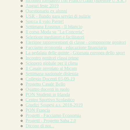
Incontro formativo con Franco Gallo (ispettore U.S.R.)
Auguri feste 2019
Questionario ex alunni
USR - Bando gara servizi di pulizie
Spicca il volo Pierre!
Settimana Erasmus - Il bilancio
Il corso Moda su "La Conceria"
Selezione mediatori e facilitatori
Elezione rappresentanti di classe - componente genitori
Facciamo economia - educazione finanziaria
La pedalata delle quinte - Giornata europea dello sport
Incontro genitori classi prime
Sciopero globale per il clima
Il Casale premiato al Micam
Settimana nazionale dislessia
Collegio Docenti 03-09-19
Progetto Casale Bello
Quattro docenti in ruolo
PON Studenti in Irlanda
Centro Sportivo Scolastico
Giudizi Sospesi a.s. 2018-2019
PON Francia
Progetti - Facciamo Economia
Progetti - Progetto Saba 2.0
Dicono di noi...