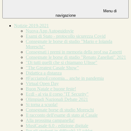
Menu di
navigazione
Notizie 2019-2021
Nuova App Autoguidovie
Esami di Stato - protocollo sicurezza Covid
Consegnate le borse di studio "Mario e Iolanda
Moreschi"
Consegnati i premi in memoria della prof.ssa Zanetti
Consegnate le borse di studio "Renato Zanellati" 2021
"Di tutti quelli che si chiamano Ulisse"
"The Greatest Casale Show"
Didattica a distanza
#FacciamoEconomia... anche in pandemia
Virtual Open Day
Buon Natale e buone feste!
Ecdl - al via il corso "IT Security"
Olimpiadi Nazionali Debate 2021
Si torna a scuola!
Consegnate borse di studio Moreschi
Il racconto dell'esame di stato al Casale
Alla prossima campanella!
MusiCasale 6.0 - edizione digitale
Per gli studenti in difficoltà 15 tablet