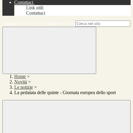
Contattaci
Link utili
Contattaci
Campo di ricerca per le pagine del sito
Home
>
Novità
>
Le notizie
>
La pedalata delle quinte - Giornata europea dello sport