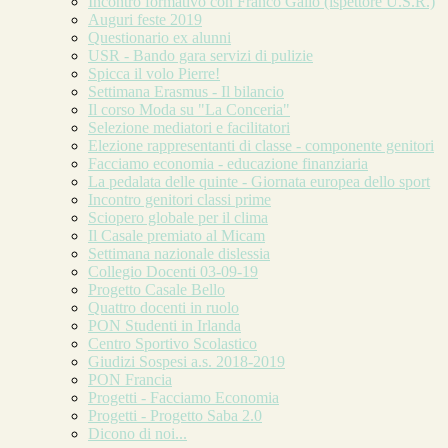
Incontro formativo con Franco Gallo (ispettore U.S.R.)
Auguri feste 2019
Questionario ex alunni
USR - Bando gara servizi di pulizie
Spicca il volo Pierre!
Settimana Erasmus - Il bilancio
Il corso Moda su "La Conceria"
Selezione mediatori e facilitatori
Elezione rappresentanti di classe - componente genitori
Facciamo economia - educazione finanziaria
La pedalata delle quinte - Giornata europea dello sport
Incontro genitori classi prime
Sciopero globale per il clima
Il Casale premiato al Micam
Settimana nazionale dislessia
Collegio Docenti 03-09-19
Progetto Casale Bello
Quattro docenti in ruolo
PON Studenti in Irlanda
Centro Sportivo Scolastico
Giudizi Sospesi a.s. 2018-2019
PON Francia
Progetti - Facciamo Economia
Progetti - Progetto Saba 2.0
Dicono di noi...