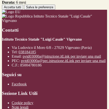
Durata:
6 mesi
Accetta tutti
Salva le preferenze
Istituto Tecnico Statale "Luigi Casale"
Vigevano
Contatti
Istituto Tecnico Statale "Luigi Casale" Vigevano
Via Ludovico il Moro 6/8 - 27029 Vigevano (Pavia)
Tel:
038184185
Email:
pvtd03000a@istruzione.it
Link per inviare una mail
PEC:
pvtd03000a@pec.istruzione.it
Link per inviare una mail
C.F.: 85004780186
Seguici su
Facebook
Sezione Link Utili
Cookie policy
Note legali