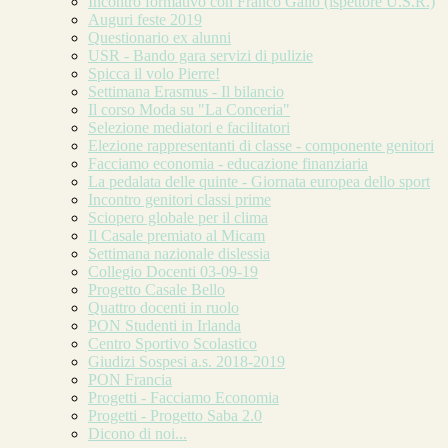
Incontro formativo con Franco Gallo (ispettore U.S.R.)
Auguri feste 2019
Questionario ex alunni
USR - Bando gara servizi di pulizie
Spicca il volo Pierre!
Settimana Erasmus - Il bilancio
Il corso Moda su "La Conceria"
Selezione mediatori e facilitatori
Elezione rappresentanti di classe - componente genitori
Facciamo economia - educazione finanziaria
La pedalata delle quinte - Giornata europea dello sport
Incontro genitori classi prime
Sciopero globale per il clima
Il Casale premiato al Micam
Settimana nazionale dislessia
Collegio Docenti 03-09-19
Progetto Casale Bello
Quattro docenti in ruolo
PON Studenti in Irlanda
Centro Sportivo Scolastico
Giudizi Sospesi a.s. 2018-2019
PON Francia
Progetti - Facciamo Economia
Progetti - Progetto Saba 2.0
Dicono di noi...