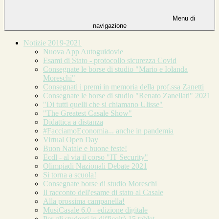
Menu di
navigazione
Notizie 2019-2021
Nuova App Autoguidovie
Esami di Stato - protocollo sicurezza Covid
Consegnate le borse di studio "Mario e Iolanda
Moreschi"
Consegnati i premi in memoria della prof.ssa Zanetti
Consegnate le borse di studio "Renato Zanellati" 2021
"Di tutti quelli che si chiamano Ulisse"
"The Greatest Casale Show"
Didattica a distanza
#FacciamoEconomia... anche in pandemia
Virtual Open Day
Buon Natale e buone feste!
Ecdl - al via il corso "IT Security"
Olimpiadi Nazionali Debate 2021
Si torna a scuola!
Consegnate borse di studio Moreschi
Il racconto dell'esame di stato al Casale
Alla prossima campanella!
MusiCasale 6.0 - edizione digitale
Per gli studenti in difficoltà 15 tablet