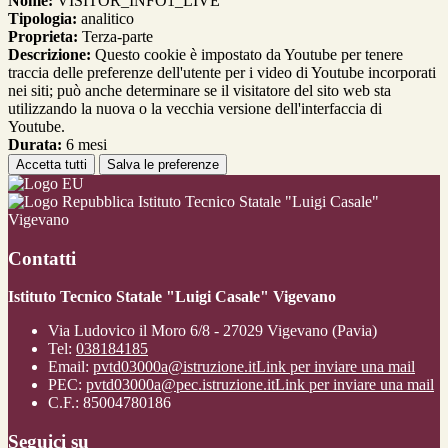
Nome:
VISITOR_INFO1_LIVE
Tipologia:
analitico
Proprieta:
Terza-parte
Descrizione:
Questo cookie è impostato da Youtube per tenere
traccia delle preferenze dell'utente per i video di Youtube incorporati
nei siti; può anche determinare se il visitatore del sito web sta
utilizzando la nuova o la vecchia versione dell'interfaccia di
Youtube.
Durata:
6 mesi
Accetta tutti
Salva le preferenze
Istituto Tecnico Statale "Luigi Casale"
Vigevano
Contatti
Istituto Tecnico Statale "Luigi Casale" Vigevano
Via Ludovico il Moro 6/8 - 27029 Vigevano (Pavia)
Tel:
038184185
Email:
pvtd03000a@istruzione.it
Link per inviare una mail
PEC:
pvtd03000a@pec.istruzione.it
Link per inviare una mail
C.F.: 85004780186
Seguici su