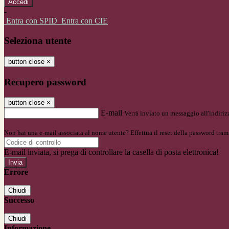
-
Entra con SPID
Entra con CIE
Seleziona utente
button close
×
Recupero password
button close
×
E-mail
Verrà inviato un messaggio all'indirizz
Non hai una e-mail associata al nome utente? Effettua il reset della password tram
E-mail inviata, si prega di controllare la casella di posta elettronica!
Errore
Chiudi
Successo
Chiudi
Informazione