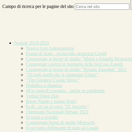
Campo di ricerca per le pagine del sito
Notizie 2019-2021
Nuova App Autoguidovie
Esami di Stato - protocollo sicurezza Covid
Consegnate le borse di studio "Mario e Iolanda Moreschi
Consegnati i premi in memoria della prof.ssa Zanetti
Consegnate le borse di studio "Renato Zanellati" 2021
"Di tutti quelli che si chiamano Ulisse"
"The Greatest Casale Show"
Didattica a distanza
#FacciamoEconomia... anche in pandemia
Virtual Open Day
Buon Natale e buone feste!
Ecdl - al via il corso "IT Security"
Olimpiadi Nazionali Debate 2021
Si torna a scuola!
Consegnate borse di studio Moreschi
Il racconto dell'esame di stato al Casale