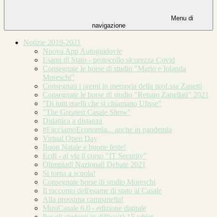
Menu di
navigazione
Notizie 2019-2021
Nuova App Autoguidovie
Esami di Stato - protocollo sicurezza Covid
Consegnate le borse di studio "Mario e Iolanda
Moreschi"
Consegnati i premi in memoria della prof.ssa Zanetti
Consegnate le borse di studio "Renato Zanellati" 2021
"Di tutti quelli che si chiamano Ulisse"
"The Greatest Casale Show"
Didattica a distanza
#FacciamoEconomia... anche in pandemia
Virtual Open Day
Buon Natale e buone feste!
Ecdl - al via il corso "IT Security"
Olimpiadi Nazionali Debate 2021
Si torna a scuola!
Consegnate borse di studio Moreschi
Il racconto dell'esame di stato al Casale
Alla prossima campanella!
MusiCasale 6.0 - edizione digitale
Per gli studenti in difficoltà 15 tablet