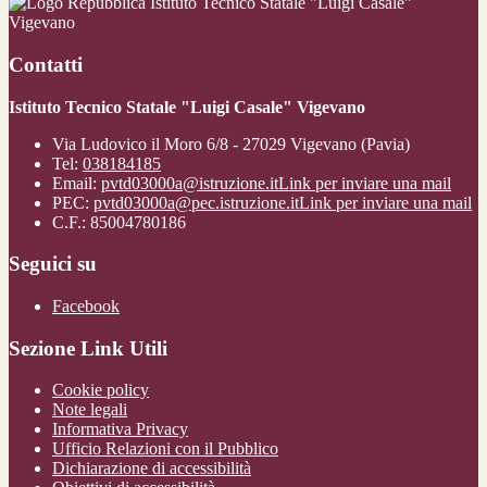
Istituto Tecnico Statale "Luigi Casale"
Vigevano
Contatti
Istituto Tecnico Statale "Luigi Casale" Vigevano
Via Ludovico il Moro 6/8 - 27029 Vigevano (Pavia)
Tel:
038184185
Email:
pvtd03000a@istruzione.it
Link per inviare una mail
PEC:
pvtd03000a@pec.istruzione.it
Link per inviare una mail
C.F.: 85004780186
Seguici su
Facebook
Sezione Link Utili
Cookie policy
Note legali
Informativa Privacy
Ufficio Relazioni con il Pubblico
Dichiarazione di accessibilità