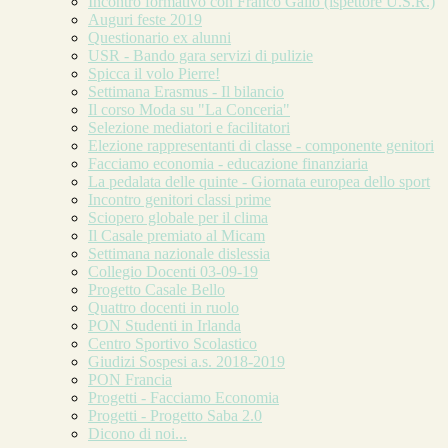
Incontro formativo con Franco Gallo (ispettore U.S.R.)
Auguri feste 2019
Questionario ex alunni
USR - Bando gara servizi di pulizie
Spicca il volo Pierre!
Settimana Erasmus - Il bilancio
Il corso Moda su "La Conceria"
Selezione mediatori e facilitatori
Elezione rappresentanti di classe - componente genitori
Facciamo economia - educazione finanziaria
La pedalata delle quinte - Giornata europea dello sport
Incontro genitori classi prime
Sciopero globale per il clima
Il Casale premiato al Micam
Settimana nazionale dislessia
Collegio Docenti 03-09-19
Progetto Casale Bello
Quattro docenti in ruolo
PON Studenti in Irlanda
Centro Sportivo Scolastico
Giudizi Sospesi a.s. 2018-2019
PON Francia
Progetti - Facciamo Economia
Progetti - Progetto Saba 2.0
Dicono di noi...