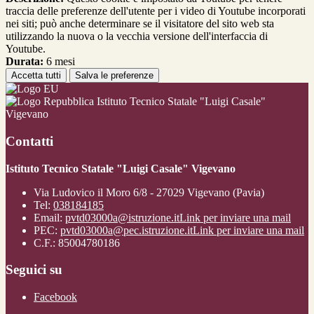
traccia delle preferenze dell'utente per i video di Youtube incorporati
nei siti; può anche determinare se il visitatore del sito web sta
utilizzando la nuova o la vecchia versione dell'interfaccia di
Youtube.
Durata:
6 mesi
Accetta tutti
Salva le preferenze
Istituto Tecnico Statale "Luigi Casale"
Vigevano
Contatti
Istituto Tecnico Statale "Luigi Casale" Vigevano
Via Ludovico il Moro 6/8 - 27029 Vigevano (Pavia)
Tel:
038184185
Email:
pvtd03000a@istruzione.it
Link per inviare una mail
PEC:
pvtd03000a@pec.istruzione.it
Link per inviare una mail
C.F.: 85004780186
Seguici su
Facebook