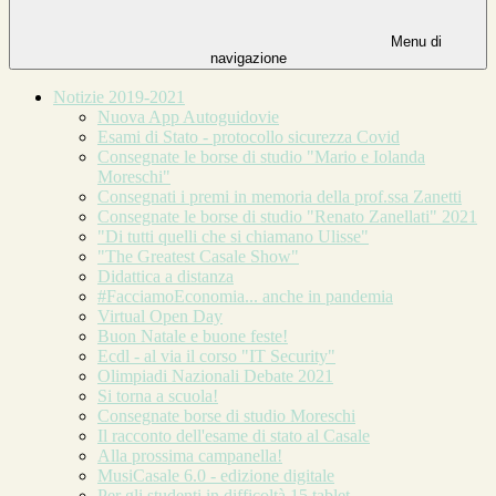
Menu di
navigazione
Notizie 2019-2021
Nuova App Autoguidovie
Esami di Stato - protocollo sicurezza Covid
Consegnate le borse di studio "Mario e Iolanda
Moreschi"
Consegnati i premi in memoria della prof.ssa Zanetti
Consegnate le borse di studio "Renato Zanellati" 2021
"Di tutti quelli che si chiamano Ulisse"
"The Greatest Casale Show"
Didattica a distanza
#FacciamoEconomia... anche in pandemia
Virtual Open Day
Buon Natale e buone feste!
Ecdl - al via il corso "IT Security"
Olimpiadi Nazionali Debate 2021
Si torna a scuola!
Consegnate borse di studio Moreschi
Il racconto dell'esame di stato al Casale
Alla prossima campanella!
MusiCasale 6.0 - edizione digitale
Per gli studenti in difficoltà 15 tablet