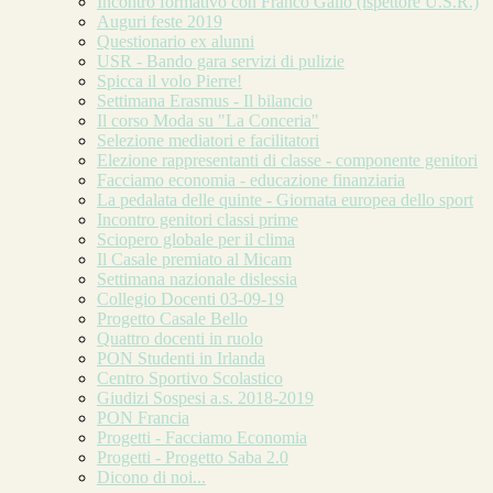
Incontro formativo con Franco Gallo (ispettore U.S.R.)
Auguri feste 2019
Questionario ex alunni
USR - Bando gara servizi di pulizie
Spicca il volo Pierre!
Settimana Erasmus - Il bilancio
Il corso Moda su "La Conceria"
Selezione mediatori e facilitatori
Elezione rappresentanti di classe - componente genitori
Facciamo economia - educazione finanziaria
La pedalata delle quinte - Giornata europea dello sport
Incontro genitori classi prime
Sciopero globale per il clima
Il Casale premiato al Micam
Settimana nazionale dislessia
Collegio Docenti 03-09-19
Progetto Casale Bello
Quattro docenti in ruolo
PON Studenti in Irlanda
Centro Sportivo Scolastico
Giudizi Sospesi a.s. 2018-2019
PON Francia
Progetti - Facciamo Economia
Progetti - Progetto Saba 2.0
Dicono di noi...