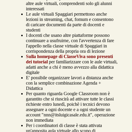
altre aule virtuali, comprendenti solo gli alunni
interessati
Le aule virtuali Spaggiari permettono anche
lezioni in streaming, chat, fomum e consentono
di caricare documenti da parte di docenti e
studenti
I docenti che usano altre piattaforme possono
continuare a usufruirne, con l'avvertenza di fare
l'appello nella classe virtuale di Spaggiari in
corrispondenza della propria ora di lezione
Sulla homepage di ClasseViva sono presenti
dei tutorial
per familiarizzare con le aule virtuali,
adatti anche a chi è meno avvezzo alla didattica
digitale
E' possibile organizzare lavori a distanza anche
con la semplice combinazione Agenda +
Didattica
Per quanto riguarda Google Classroom non è
garantito che si riuscirà ad attivare tutte le classi
richieste entro lunedì, poichè i tecnici devono
assegnare a ogni docente e a ogni studente un
account "nnn@itsluigicasale.edu.it", operazione
non immediata
Per i coordinatori di classe è stata attivata
un'apposita aula virtuale allo scopo di