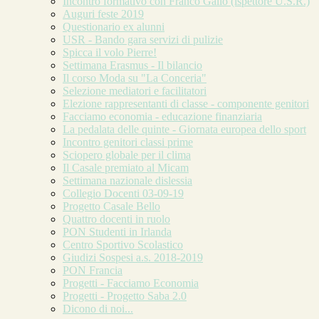
Incontro formativo con Franco Gallo (ispettore U.S.R.)
Auguri feste 2019
Questionario ex alunni
USR - Bando gara servizi di pulizie
Spicca il volo Pierre!
Settimana Erasmus - Il bilancio
Il corso Moda su "La Conceria"
Selezione mediatori e facilitatori
Elezione rappresentanti di classe - componente genitori
Facciamo economia - educazione finanziaria
La pedalata delle quinte - Giornata europea dello sport
Incontro genitori classi prime
Sciopero globale per il clima
Il Casale premiato al Micam
Settimana nazionale dislessia
Collegio Docenti 03-09-19
Progetto Casale Bello
Quattro docenti in ruolo
PON Studenti in Irlanda
Centro Sportivo Scolastico
Giudizi Sospesi a.s. 2018-2019
PON Francia
Progetti - Facciamo Economia
Progetti - Progetto Saba 2.0
Dicono di noi...