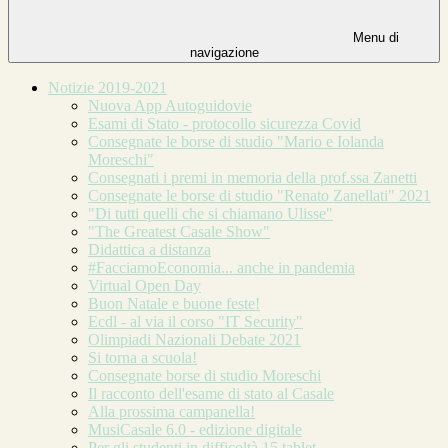
Menu di
navigazione
Notizie 2019-2021
Nuova App Autoguidovie
Esami di Stato - protocollo sicurezza Covid
Consegnate le borse di studio "Mario e Iolanda
Moreschi"
Consegnati i premi in memoria della prof.ssa Zanetti
Consegnate le borse di studio "Renato Zanellati" 2021
"Di tutti quelli che si chiamano Ulisse"
"The Greatest Casale Show"
Didattica a distanza
#FacciamoEconomia... anche in pandemia
Virtual Open Day
Buon Natale e buone feste!
Ecdl - al via il corso "IT Security"
Olimpiadi Nazionali Debate 2021
Si torna a scuola!
Consegnate borse di studio Moreschi
Il racconto dell'esame di stato al Casale
Alla prossima campanella!
MusiCasale 6.0 - edizione digitale
Per gli studenti in difficoltà 15 tablet