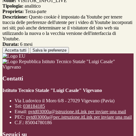
Nome:
VISITOR_INFO1_LIVE
Tipologia:
analitico
Proprieta:
Terza-parte
Descrizione:
Questo cookie è impostato da Youtube per tenere
traccia delle preferenze dell'utente per i video di Youtube incorporati
nei siti; può anche determinare se il visitatore del sito web sta
utilizzando la nuova o la vecchia versione dell'interfaccia di
Youtube.
Durata:
6 mesi
Accetta tutti
Salva le preferenze
Istituto Tecnico Statale "Luigi Casale"
Vigevano
Contatti
Istituto Tecnico Statale "Luigi Casale" Vigevano
Via Ludovico il Moro 6/8 - 27029 Vigevano (Pavia)
Tel:
038184185
Email:
pvtd03000a@istruzione.it
Link per inviare una mail
PEC:
pvtd03000a@pec.istruzione.it
Link per inviare una mail
C.F.: 85004780186
Seguici su