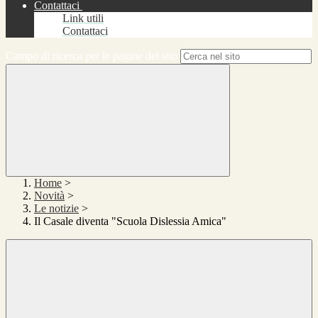
Contattaci
Link utili
Contattaci
Campo di ricerca per le pagine del sito
Home
>
Novità
>
Le notizie
>
Il Casale diventa "Scuola Dislessia Amica"