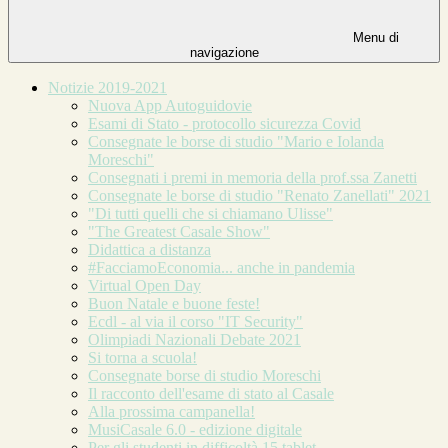
Menu di
navigazione
Notizie 2019-2021
Nuova App Autoguidovie
Esami di Stato - protocollo sicurezza Covid
Consegnate le borse di studio "Mario e Iolanda
Moreschi"
Consegnati i premi in memoria della prof.ssa Zanetti
Consegnate le borse di studio "Renato Zanellati" 2021
"Di tutti quelli che si chiamano Ulisse"
"The Greatest Casale Show"
Didattica a distanza
#FacciamoEconomia... anche in pandemia
Virtual Open Day
Buon Natale e buone feste!
Ecdl - al via il corso "IT Security"
Olimpiadi Nazionali Debate 2021
Si torna a scuola!
Consegnate borse di studio Moreschi
Il racconto dell'esame di stato al Casale
Alla prossima campanella!
MusiCasale 6.0 - edizione digitale
Per gli studenti in difficoltà 15 tablet