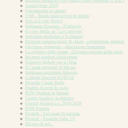
Incontro formativo con Franco Gallo (ispettore U.S.R.)
Auguri feste 2019
Questionario ex alunni
USR - Bando gara servizi di pulizie
Spicca il volo Pierre!
Settimana Erasmus - Il bilancio
Il corso Moda su "La Conceria"
Selezione mediatori e facilitatori
Elezione rappresentanti di classe - componente genitori
Facciamo economia - educazione finanziaria
La pedalata delle quinte - Giornata europea dello sport
Incontro genitori classi prime
Sciopero globale per il clima
Il Casale premiato al Micam
Settimana nazionale dislessia
Collegio Docenti 03-09-19
Progetto Casale Bello
Quattro docenti in ruolo
PON Studenti in Irlanda
Centro Sportivo Scolastico
Giudizi Sospesi a.s. 2018-2019
PON Francia
Progetti - Facciamo Economia
Progetti - Progetto Saba 2.0
Dicono di noi...