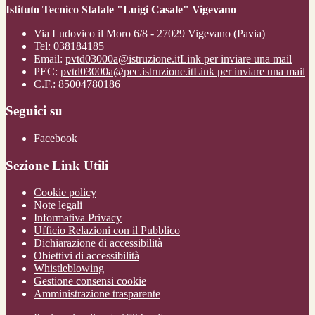
Istituto Tecnico Statale "Luigi Casale" Vigevano
Via Ludovico il Moro 6/8 - 27029 Vigevano (Pavia)
Tel:
038184185
Email:
pvtd03000a@istruzione.it
Link per inviare una mail
PEC:
pvtd03000a@pec.istruzione.it
Link per inviare una mail
C.F.: 85004780186
Seguici su
Facebook
Sezione Link Utili
Cookie policy
Note legali
Informativa Privacy
Ufficio Relazioni con il Pubblico
Dichiarazione di accessibilità
Obiettivi di accessibilità
Whistleblowing
Gestione consensi cookie
Amministrazione trasparente