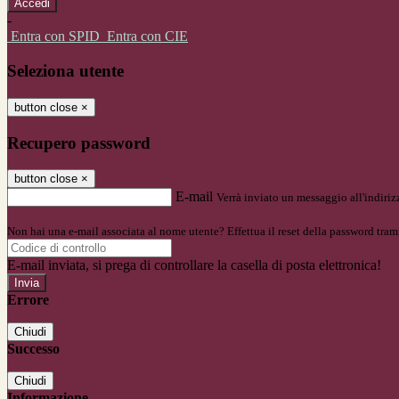
-
Entra con SPID
Entra con CIE
Seleziona utente
button close
×
Recupero password
button close
×
E-mail
Verrà inviato un messaggio all'indirizz
Non hai una e-mail associata al nome utente? Effettua il reset della password tram
E-mail inviata, si prega di controllare la casella di posta elettronica!
Errore
Chiudi
Successo
Chiudi
Informazione