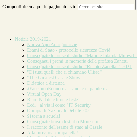
Campo di ricerca per le pagine del sito
Notizie 2019-2021
Nuova App Autoguidovie
Esami di Stato - protocollo sicurezza Covid
Consegnate le borse di studio "Mario e Iolanda Moreschi
Consegnati i premi in memoria della prof.ssa Zanetti
Consegnate le borse di studio "Renato Zanellati" 2021
"Di tutti quelli che si chiamano Ulisse"
"The Greatest Casale Show"
Didattica a distanza
#FacciamoEconomia... anche in pandemia
Virtual Open Day
Buon Natale e buone feste!
Ecdl - al via il corso "IT Security"
Olimpiadi Nazionali Debate 2021
Si torna a scuola!
Consegnate borse di studio Moreschi
Il racconto dell'esame di stato al Casale
Alla prossima campanella!