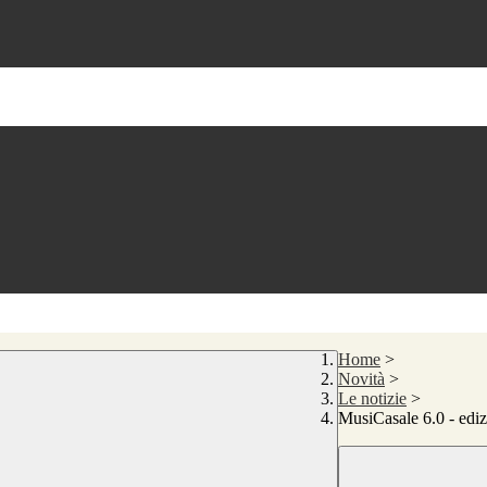
Home
>
Novità
>
Le notizie
>
MusiCasale 6.0 - ediz