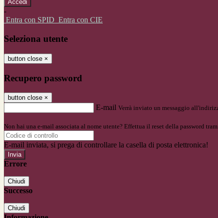
-
Entra con SPID
Entra con CIE
Seleziona utente
button close
×
Recupero password
button close
×
E-mail
Verrà inviato un messaggio all'indirizz
Non hai una e-mail associata al nome utente? Effettua il reset della password tram
E-mail inviata, si prega di controllare la casella di posta elettronica!
Errore
Chiudi
Successo
Chiudi
Informazione