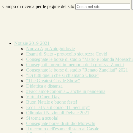
Campo di ricerca per le pagine del sito
Notizie 2019-2021
Nuova App Autoguidovie
Esami di Stato - protocollo sicurezza Covid
Consegnate le borse di studio "Mario e Iolanda Moreschi
Consegnati i premi in memoria della prof.ssa Zanetti
Consegnate le borse di studio "Renato Zanellati" 2021
"Di tutti quelli che si chiamano Ulisse"
"The Greatest Casale Show"
Didattica a distanza
#FacciamoEconomia... anche in pandemia
Virtual Open Day
Buon Natale e buone feste!
Ecdl - al via il corso "IT Security"
Olimpiadi Nazionali Debate 2021
Si torna a scuola!
Consegnate borse di studio Moreschi
Il racconto dell'esame di stato al Casale