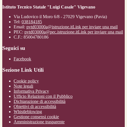
Istituto Tecnico Statale "Luigi Casale" Vigevano
Via Ludovico il Moro 6/8 - 27029 Vigevano (Pavia)
Tel:
038184185
Email:
pvtd03000a@istruzione.it
Link per inviare una mail
PEC:
pvtd03000a@pec.istruzione.it
Link per inviare una mail
C.F.: 85004780186
Seguici su
Facebook
Sezione Link Utili
Cookie policy
Note legali
Informativa Privacy
Ufficio Relazioni con il Pubblico
Dichiarazione di accessibilità
Obiettivi di accessibilità
Whistleblowing
Gestione consensi cookie
Amministrazione trasparente