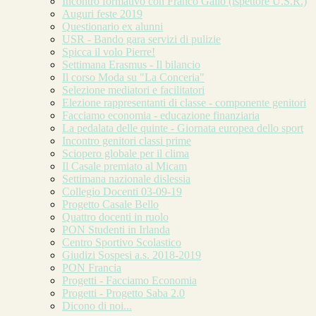
Incontro formativo con Franco Gallo (ispettore U.S.R.)
Auguri feste 2019
Questionario ex alunni
USR - Bando gara servizi di pulizie
Spicca il volo Pierre!
Settimana Erasmus - Il bilancio
Il corso Moda su "La Conceria"
Selezione mediatori e facilitatori
Elezione rappresentanti di classe - componente genitori
Facciamo economia - educazione finanziaria
La pedalata delle quinte - Giornata europea dello sport
Incontro genitori classi prime
Sciopero globale per il clima
Il Casale premiato al Micam
Settimana nazionale dislessia
Collegio Docenti 03-09-19
Progetto Casale Bello
Quattro docenti in ruolo
PON Studenti in Irlanda
Centro Sportivo Scolastico
Giudizi Sospesi a.s. 2018-2019
PON Francia
Progetti - Facciamo Economia
Progetti - Progetto Saba 2.0
Dicono di noi...