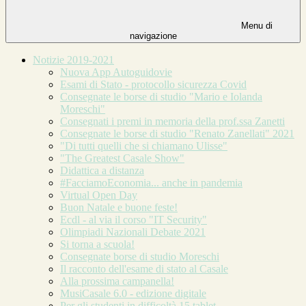
Menu di
navigazione
Notizie 2019-2021
Nuova App Autoguidovie
Esami di Stato - protocollo sicurezza Covid
Consegnate le borse di studio "Mario e Iolanda
Moreschi"
Consegnati i premi in memoria della prof.ssa Zanetti
Consegnate le borse di studio "Renato Zanellati" 2021
"Di tutti quelli che si chiamano Ulisse"
"The Greatest Casale Show"
Didattica a distanza
#FacciamoEconomia... anche in pandemia
Virtual Open Day
Buon Natale e buone feste!
Ecdl - al via il corso "IT Security"
Olimpiadi Nazionali Debate 2021
Si torna a scuola!
Consegnate borse di studio Moreschi
Il racconto dell'esame di stato al Casale
Alla prossima campanella!
MusiCasale 6.0 - edizione digitale
Per gli studenti in difficoltà 15 tablet